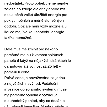
nedostatek. Proto potřebujeme nějaké 
záložního zdroje elektřiny anebo mít 
dostatečně velké úložiště energie pro 
pokrytí nočních a méně slunečných 
období. Což ale není vždy možné a u 
lidí co mají velkou spotřebu energie 
takřka nemožné.
Dále musíme zmínit pro někoho 
poměrně malou životnost solárních 
panelů (i když na nějakých stránkách je 
garantovaná životnost až 25 let) v 
poměru k ceně. 
Právě cena je považována za jednu 
z největších nevýhod. Počáteční 
investice do solárního systému může 
být poměrně vysoká a vyžaduje 
dlouhodobý pohled, aby se dosáhlo 
návratnosti investice. Montáž, přístroje, 