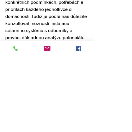
konkrétních podmínkách, potřebách a 
prioritách každého jednotlivce či 
domácnosti. Tudíž je podle nás důležité 
konzultovat možnosti instalace 
solárního systému s odborníky a 
provést důkladnou analýzu potenciálu 
solární energie v konkrétním místě.
Zdroje:
"Solární elektrárny v České republice: výhody a možnosti" - 
Česká asociace fotovoltaického průmyslu - dostupné z: 
https://www.fotovoltaika-asociace.cz/solarni-elektrarny-v-
ceske-republice-vyhody-a-moznosti/
"Solární elektrárny - Energetika pro domácnosti" - 
Ministerstvo průmyslu a obchodu ČR - dostupné z: 
https://www.mpo.cz/cz/energetika/energetika-pro-
domacnosti/vyuziti-solarni-energie/solarni-elektrarny--220573/