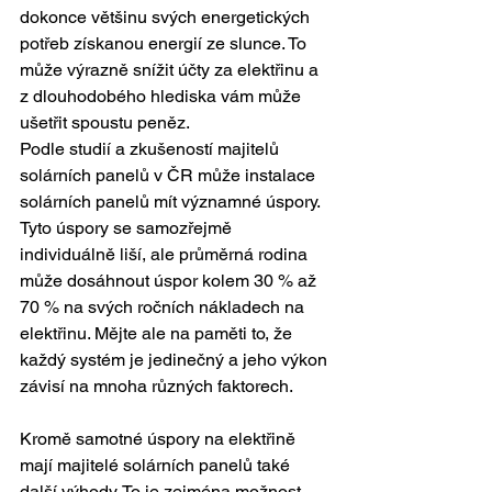
dokonce většinu svých energetických 
potřeb získanou energií ze slunce. To 
může výrazně snížit účty za elektřinu a 
z dlouhodobého hlediska vám může 
ušetřit spoustu peněz. 
Podle studií a zkušeností majitelů 
solárních panelů v ČR může instalace 
solárních panelů mít významné úspory. 
Tyto úspory se samozřejmě 
individuálně liší, ale průměrná rodina 
může dosáhnout úspor kolem 30 % až 
70 % na svých ročních nákladech na 
elektřinu. Mějte ale na paměti to, že 
každý systém je jedinečný a jeho výkon 
závisí na mnoha různých faktorech.
Kromě samotné úspory na elektřině 
mají majitelé solárních panelů také 
další výhody. To je zejména možnost 