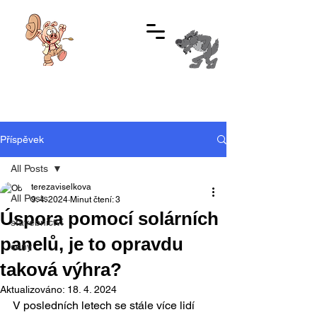
Informace:
+420 737 481 584
Příspěvek
All Posts
terezaviselkova
All Posts
9. 4. 2024
Minut čtení: 3
Úspora pomocí solárních
stavebnictví
panelů, je to opravdu
ceny
taková výhra?
Aktualizováno:
18. 4. 2024
V posledních letech se stále více lidí 