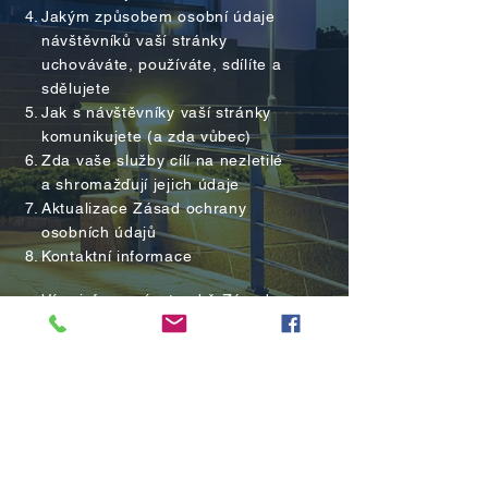
Jakým způsobem osobní údaje
návštěvníků vaší stránky
uchováváte, používáte, sdílíte a
sdělujete
Jak s návštěvníky vaší stránky
komunikujete (a zda vůbec)
Zda vaše služby cílí na nezletilé
a shromažďují jejich údaje
Aktualizace Zásad ochrany
osobních údajů
Kontaktní informace
Více informací o tvorbě Zásad
ochrany osobních údajů najdete
v tomto
článku
.
Vysvětlení a informace
uvedené v tomto dokumentu
jsou pouze obecná