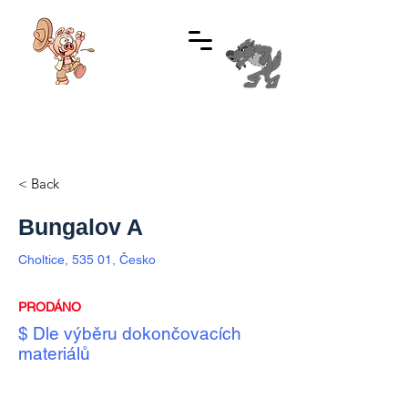
Informace:
+420 737 481 584
< Back
Bungalov A
Choltice, 535 01, Česko
PRODÁNO
$ Dle výběru dokončovacích
materiálů