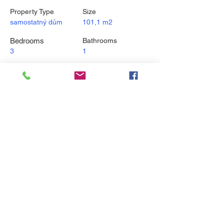
Property Type
Size
samostatný dům
101,1 m2
Bedrooms
Bathrooms
3
1
Year Built
Floors
1
Lokalita
Choltice, 535 01, Česko