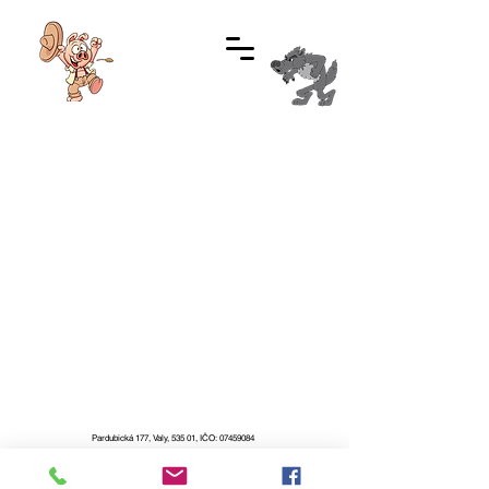
Informace:
+420 737 481 584
Pardubická 177, Valy, 535 01, IČO:
07459084