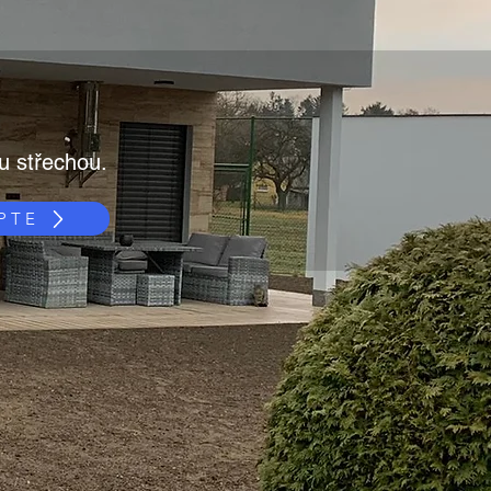
u střechou.
PTE