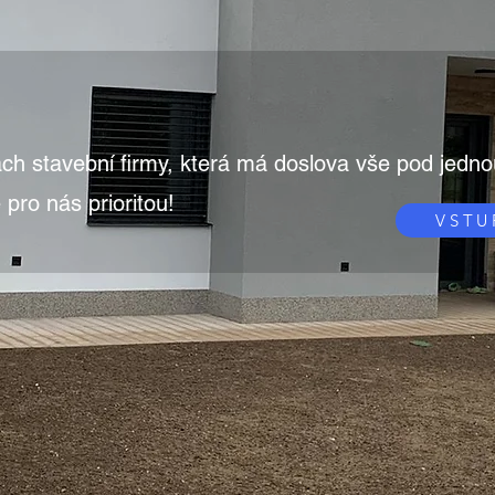
ách stavební firmy, která má doslova vše pod jedno
 pro nás prioritou!
VSTU